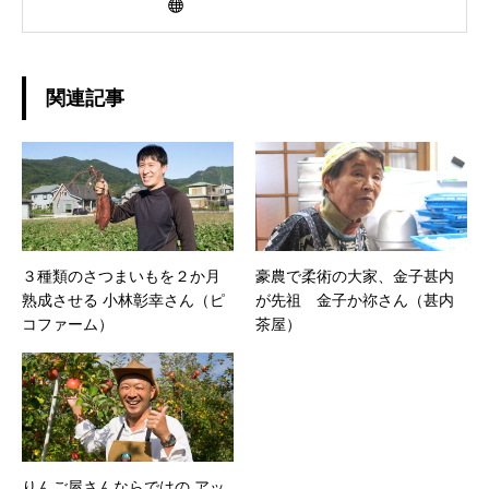
関連記事
３種類のさつまいもを２か月
豪農で柔術の大家、金子甚内
熟成させる 小林彰幸さん（ピ
が先祖 金子か祢さん（甚内
コファーム）
茶屋）
りんご屋さんならではの アッ