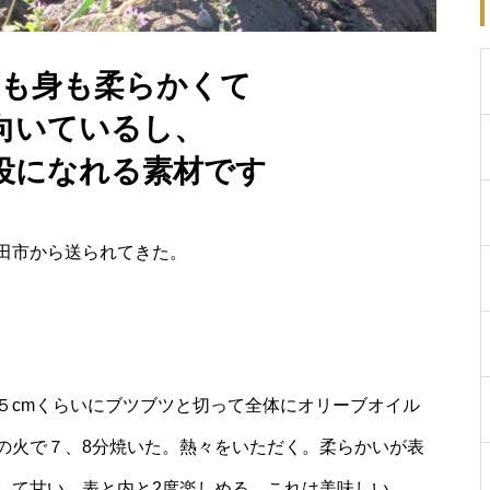
樹上完熟を基本としたりんごの
栽培 角田暢一さん（孝道りんご
園）
葉も身も柔らかくて
向いているし、
役になれる素材です
予約制のフルーツ園３代目 齋藤
雄介さん（さくらんぼの斉藤
園）
田市から送られてきた。
耕作放棄地をなくして地域を守
る 原田俊祐さん（原田農園）
５cmくらいにブツブツと切って全体にオリーブオイル
の火で７、8分焼いた。熱々をいただく。柔らかいが表
して甘い。表と内と2度楽しめる。これは美味しい。