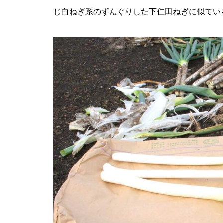
じ白ねぎ系のずんぐりした下仁田ねぎに似てい
沼田産りんごを使い、自社製造
のシードルを発信 藤井達郎さん
（フキワレ シードルリー）
280年以上の伝統を継承して、
さらに進化を続ける酒蔵の主 阿
部倫典さん（大利根酒造）
「鶏の楽園」が「人の楽園」に
なるまで 人と自然の本物の共生
を描き続ける養鶏家 田中崇士さ