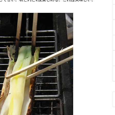
そばの受粉にミツバチを使う
藤井美智男さん（ふじの輪組そ
ば）
林業技能作業士としての誇りを
胸に 金子美代次さん（おいがみ
舞茸園）
極力はちみつには手を加えない
小林豊さん（小林養蜂園）