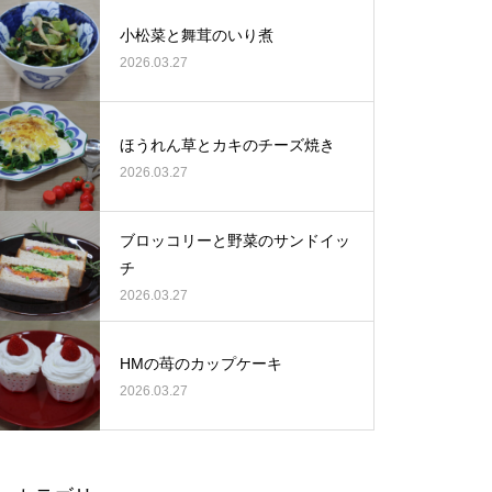
使用している 吉野浩造さん
小松菜と舞茸のいり煮
2026.03.27
ほうれん草とカキのチーズ焼き
2026.03.27
ブロッコリーと野菜のサンドイッ
チ
2026.03.27
時代に合わせた栽培と販売を心
がけている滝澤祐太さん（滝沢
HMの苺のカップケーキ
りんご園）
2026.03.27