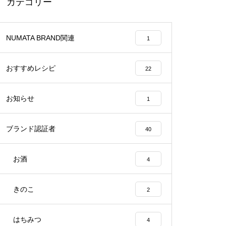
カテゴリー
りんごの加工品を充実させてい
る 斎藤弘美さん（香里園）
NUMATA BRAND関連
1
おすすめレシピ
22
小さい園だからこその栽培法に
こだわる 左部正一郎さん（味
お知らせ
1
の左部りんご園）
ブランド認証者
40
お酒
ボケないために定年後に始めた
4
農園 林孝俟さん（林ブルーベ
リー園）
きのこ
2
はちみつ
4