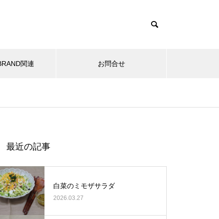
 BRAND関連
お問合せ
お酒
卵
沼田野菜の魅力を発信し続ける
最近の記事
茂木方子さん（奥利根自然菜
園）
白菜のミモザサラダ
2026.03.27
窒素成分は100%有機質肥料を