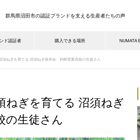
群馬県沼田市の認証ブランドを支える生産者たちの声
ンド認証者
購入できる場所
NUMATA
沼須ねぎを育てる 沼須ねぎ保存会、利根実業高校の生徒さん
ツ
米・そば
きのこ
はちみつ
加工品
沼田の伝統野菜・沼須ねぎを育
てる 沼須ねぎ保存会、利根実業
須ねぎを育てる 沼須ねぎ
高校の生徒さん
校の生徒さん
平成15年から希少な紫にんじん