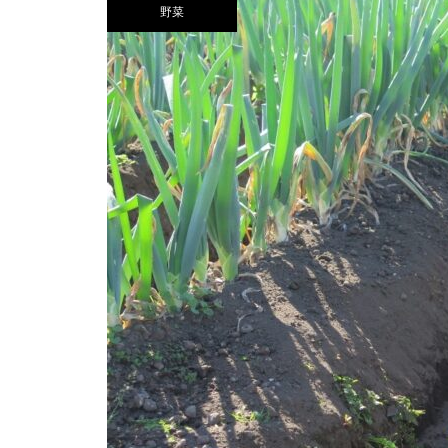
野菜
野昌彦さん（塩野商店）
９月のトマトが一番美味しいと
言うトマト・アーティスト 新井
英伺さん（いのもと園）
こんにゃく、ぶどう、そば、わ
さび、そして。チャレンジを続
ける求道者 宮田優一さん（宮
田農園）