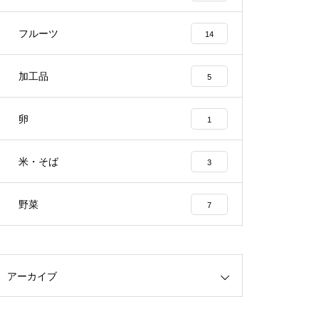
発足10年の気鋭の米農家集団を
フルーツ
14
束ねる庭野正幸さん（稲姫ファ
ーム）
加工品
5
卵
1
米・そば
3
野菜
7
本物を採集し続けて110年超の
老舗を守る 中村達哉さん（中村
アーカイブ
養蜂園）