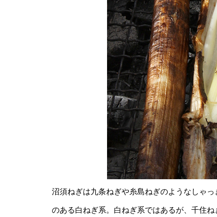
創業70年越。純度100%の蜂蜜
をお届けする近藤みゆきさん
（坂井養蜂場）
傷ついたりんごを買い取り 新し
い価値を持つものに変えていく
漢方相談店 若林幸恵さん（明
誠堂 くすりのわかばやし）
３種類のさつまいもを２か月熟
成させる 小林彰幸さん（ピコフ
沼須ねぎは九条ねぎや糸島ねぎのようなしゃっ
ァーム）
のある白ねぎ系。白ねぎ系ではあるが、千住ね