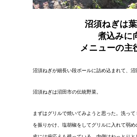
６年前からあんぽ柿を作ってい
る芝﨑新吉さん（蘭芝農園）
沼須ねぎは
煮込みに
メニューの主
大きく、美味しく、美しくがモ
ットー阿部喜一郎さん（阿部
園）
沼須ねぎが細長い段ボールに詰め込まれて、沼
沼須ねぎは沼田市の伝統野菜。
りんご園にカフェを併設 阿部
純子さん（あっちゃんりんご
まずはグリルで焼いてみようと思った。洗って
園）
を振りかけ、塩胡椒をしてグリルに入れて弱め
皮には歯応えも残っている。内側はねっとりと