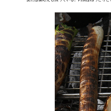
先入観を持たず、固定観念も捨
てて 農に向き合う起業家 星野
健一さん（夢すかい）
山の朝霧のイメージできのこを
栽培 木内克也さん（沼田きのこ
園）
本物の味と品質を届ける 小野大
介さん（小野養蜂場）