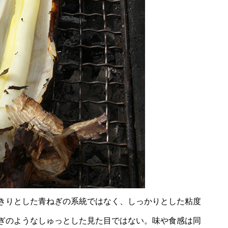
りんご屋さんならではの アップ
ルパイを提供する 桑原裕和さん
（果実庭）
材料から自社で作ることにこだ
きりとした青ねぎの系統ではなく、しっかりとした粘度
わる 松井希賢さん（松井農産）
ぎのようなしゅっとした見た目ではない。味や食感は同