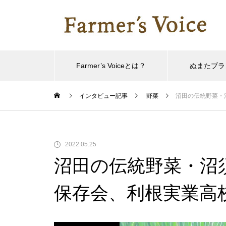
Farmer’s Voiceとは？
ぬまたブラ
インタビュー記事
野菜
沼田の伝統野菜・
野菜
フルー
神に選ばれた場所で パプリカを
2022.05.25
作り続ける 中條綾子さん
沼田の伝統野菜・沼
保存会、利根実業高
天狗印枝豆の高価値をつくる 塩