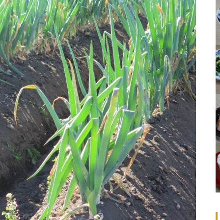
を作っている 笛田一男さん（笛
田農園）
紀の川柿にヒントを得て 茂木隆
正さん（小さな柿園）