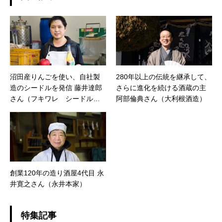
沼田産りんごを使い、自社製
280年以上の伝統を継承して、
造のシードルを発信 藤井達郎
さらに進化を続ける酒蔵の主
さん（フキワレ シードルリ
阿部倫典さん（大利根酒造）
ー）
創業120年の造り酒屋4代目 永
井寛之さん（永井本家）
特集記事