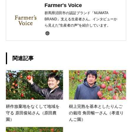
Farmer's Voice
群馬県沼田市の認証ブランド「NUMATA
BRAND」支える生産者さん。インタビューか
ら見えた"生産者の声"を紹介しています。
関連記事
耕作放棄地をなくして地域を
樹上完熟を基本としたりんご
守る 原田俊祐さん（原田農
の栽培 角田暢一さん（孝道り
園）
んご園）