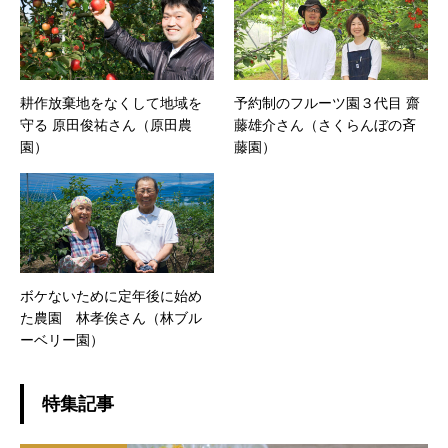
耕作放棄地をなくして地域を
予約制のフルーツ園３代目 齋
守る 原田俊祐さん（原田農
藤雄介さん（さくらんぼの斉
園）
藤園）
ボケないために定年後に始め
た農園 林孝俟さん（林ブル
ーベリー園）
特集記事